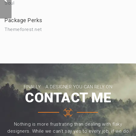
Hatha Yoga
Soul
Package Perks
Themeforest.net
FINALLY... A DESIGNER YOU CAN RELY ON
CONTACT ME
Nothing is more frustrating than dealing with flaky
designers. While we can’t say yes to every job, if we do