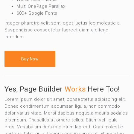
Multi OnePage Parallax
600+ Google Fonts
Integer pharetra velit sem, eget luctus leo molestie a.
Suspendisse consectetur laoreet diam eleifend
interdum.
Buy Now
Yes, Page Builder
Works
Here Too!
Lorem ipsum dolor sit amet, consectetur adipiscing elit.
Donec condimentum accumsan ligula, non commodo
dolor varius vitae. Morbi dapibus neque a mauris sodales
bibendum. Phasellus at ornare tellus. Etiam vel ligula
eros. Vestibulum dictum dictum laoreet. Cras molestie
porttitor felis, quis rhoncus neque varius et. Etiam vitae