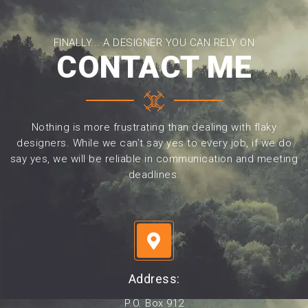
FINALLY... A DESIGNER YOU CAN RELY ON
CONTACT ME
Nothing is more frustrating than dealing with flaky
designers. While we can’t say yes to every job, if we do
say yes, we will be reliable in communication and meeting
deadlines.
Address:
P.O. Box 912